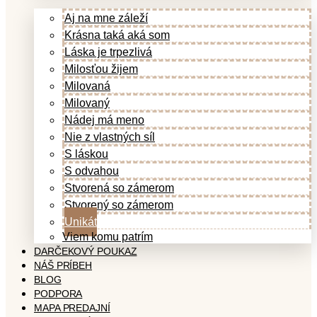
Aj na mne záleží
Krásna taká aká som
Láska je trpezlivá
Milosťou žijem
Milovaná
Milovaný
Nádej má meno
Nie z vlastných síl
S láskou
S odvahou
Stvorená so zámerom
Stvorený so zámerom
Unikát
Viem komu patrím
DARČEKOVÝ POUKAZ
NÁŠ PRÍBEH
BLOG
PODPORA
MAPA PREDAJNÍ