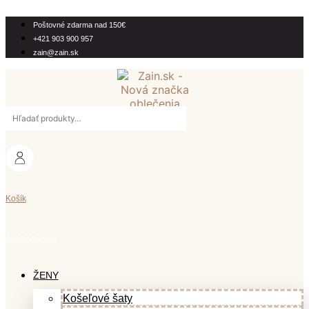
Preskočiť
na
Poštovné zdarma nad 150€
obsah
+421 903 900 957
zain@zain.sk
Hľadať:
Košík
0.00
€
0
CART
ŽENY
Košeľové šaty