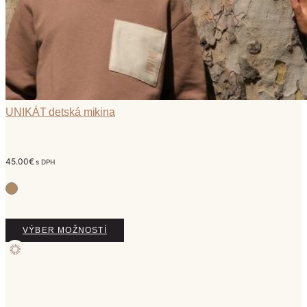
UNIKÁT detská mikina
45.00
€
s DPH
Tento
VÝBER MOŽNOSTÍ
produkt
má
viacero
variantov.
Možnosti