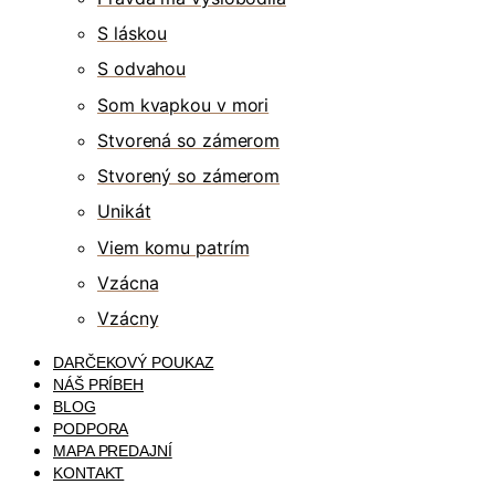
S láskou
S odvahou
Som kvapkou v mori
Stvorená so zámerom
Stvorený so zámerom
Unikát
Viem komu patrím
Vzácna
Vzácny
DARČEKOVÝ POUKAZ
NÁŠ PRÍBEH
BLOG
PODPORA
MAPA PREDAJNÍ
KONTAKT