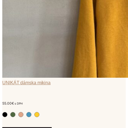
UNIKÁT dámska mikina
55.00
€
s DPH