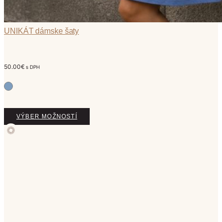
UNIKÁT dámske šaty
50.00
€
s DPH
Tento
VÝBER MOŽNOSTÍ
produkt
má
viacero
variantov.
Možnosti
si
môžete
vybrať
na
stránke