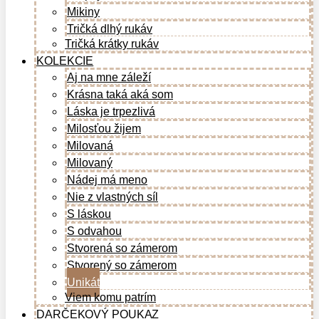
Mikiny
Tričká dlhý rukáv
Tričká krátky rukáv
KOLEKCIE
Aj na mne záleží
Krásna taká aká som
Láska je trpezlivá
Milosťou žijem
Milovaná
Milovaný
Nádej má meno
Nie z vlastných síl
S láskou
S odvahou
Stvorená so zámerom
Stvorený so zámerom
Unikát
Viem komu patrím
DARČEKOVÝ POUKAZ