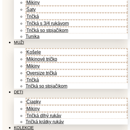
Mikiny
Šaty
Tričká
Tričká s 3/4 rukávom
Tričká so stojačikom
Tunika
MUŽI
Košele
Mikinové tričko
Mikiny
Oversize tričká
Tričká
Tričká so stojačikom
DETI
Čiapky
Mikiny
Tričká dlhý rukáv
Tričká krátky rukáv
KOLEKCIE