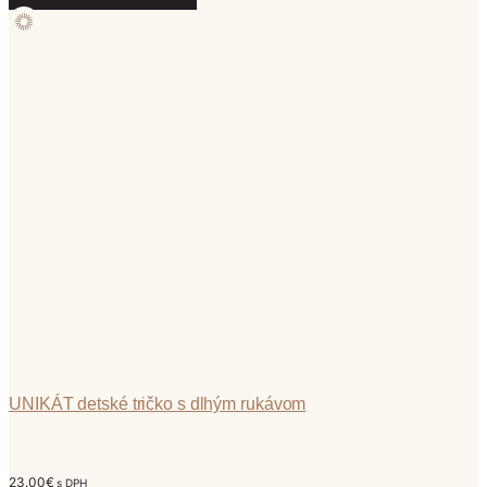
produkt
má
viacero
variantov.
Možnosti
si
môžete
vybrať
na
stránke
produktu.
UNIKÁT detské tričko s dlhým rukávom
23.00
€
s DPH