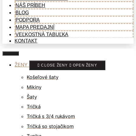
NÁŠ PRÍBEH
BLOG
PODPORA
MAPA PREDAJNÍ
VEĽKOSTNÁ TABUĽKA
KONTAKT
ŽENY
CLOSE ŽENY
OPEN ŽENY
Košeľové šaty
Mikiny
Šaty
Tričká
Tričká s 3/4 rukávom
Tričká so stojačikom
Tunika