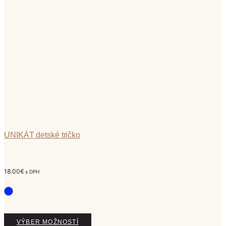
si
môžete
vybrať
na
stránke
produktu.
UNIKÁT detské tričko
18.00
€
s DPH
Tento
VÝBER MOŽNOSTÍ