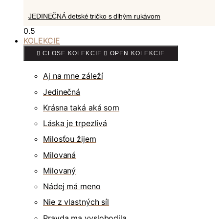
JEDINEČNÁ detské tričko s dlhým rukávom
KOLEKCIE
CLOSE KOLEKCIE
OPEN KOLEKCIE
Aj na mne záleží
Jedinečná
Krásna taká aká som
Láska je trpezlivá
Milosťou žijem
Milovaná
Milovaný
Nádej má meno
Nie z vlastných síl
Pravda ma vyslobodila