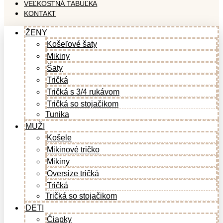
VEĽKOSTNÁ TABUĽKA
KONTAKT
ŽENY
Košeľové šaty
Mikiny
Šaty
Tričká
Tričká s 3/4 rukávom
Tričká so stojačikom
Tunika
MUŽI
Košele
Mikinové tričko
Mikiny
Oversize tričká
Tričká
Tričká so stojačikom
DETI
Čiapky