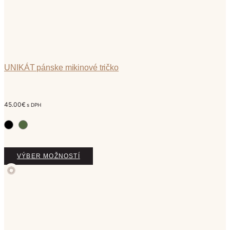
UNIKÁT pánske mikinové tričko
45.00
€
s DPH
Tento
VÝBER MOŽNOSTÍ
produkt
má
viacero
variantov.
Možnosti
si
môžete