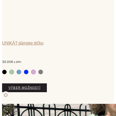
produktu.
UNIKÁT dámske tričko
30.00
€
s DPH
Tento
VÝBER MOŽNOSTÍ
produkt
má
viacero
variantov.
Možnosti