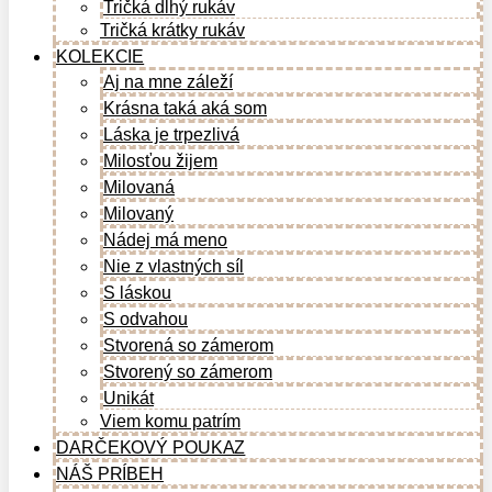
Tričká dlhý rukáv
Tričká krátky rukáv
KOLEKCIE
Aj na mne záleží
Krásna taká aká som
Láska je trpezlivá
Milosťou žijem
Milovaná
Milovaný
Nádej má meno
Nie z vlastných síl
S láskou
S odvahou
Stvorená so zámerom
Stvorený so zámerom
Unikát
Viem komu patrím
DARČEKOVÝ POUKAZ
NÁŠ PRÍBEH