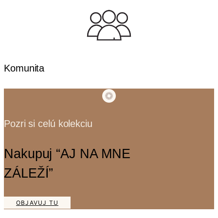
Komunita
Pozri si celú kolekciu
Nakupuj “AJ NA MNE
ZÁLEŽÍ”
OBJAVUJ TU