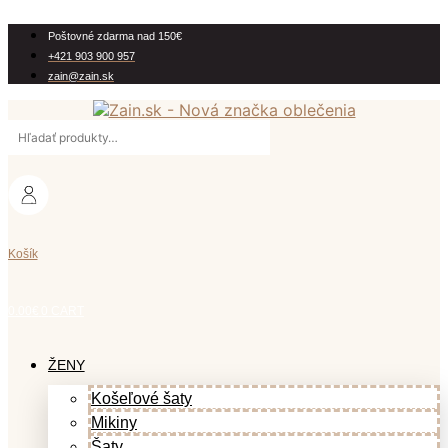
Preskočiť
na
Poštovné zdarma nad 150€
obsah
+421 903 900 957
zain@zain.sk
Hľadať:
Košík
0.00
€
0
CART
ŽENY
Košeľové šaty
Mikiny
Šaty