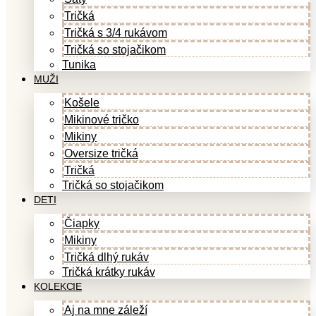
Tričká
Tričká s 3/4 rukávom
Tričká so stojačikom
Tunika
MUŽI
Košele
Mikinové tričko
Mikiny
Oversize tričká
Tričká
Tričká so stojačikom
DETI
Čiapky
Mikiny
Tričká dlhý rukáv
Tričká krátky rukáv
KOLEKCIE
Aj na mne záleží