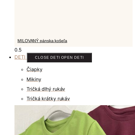
MILOVANÝ pánska košeľa
DETI
CLOSE DETI
OPEN DETI
Čiapky
Mikiny
Tričká dlhý rukáv
Tričká krátky rukáv