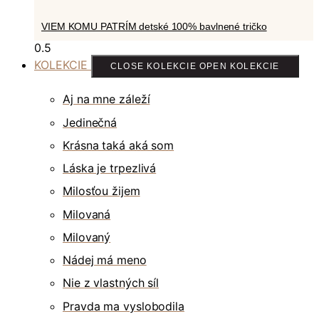
VIEM KOMU PATRÍM detské 100% bavlnené tričko
KOLEKCIE
CLOSE KOLEKCIE
OPEN KOLEKCIE
Aj na mne záleží
Jedinečná
Krásna taká aká som
Láska je trpezlivá
Milosťou žijem
Milovaná
Milovaný
Nádej má meno
Nie z vlastných síl
Pravda ma vyslobodila