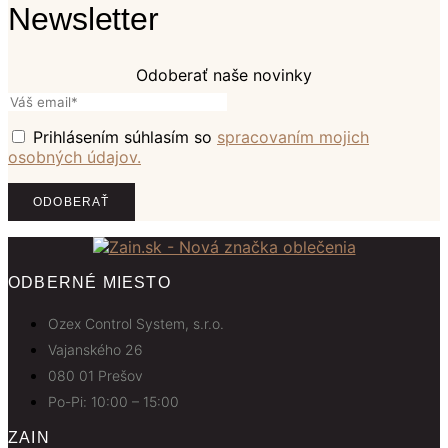
Newsletter
Odoberať naše novinky
Prihlásením súhlasím so
spracovaním mojich
osobných údajov.
ODBERNÉ MIESTO
Ozex Control System, s.r.o.
Vajanského 26
080 01 Prešov
Po-Pi: 10:00 – 15:00
ZAIN