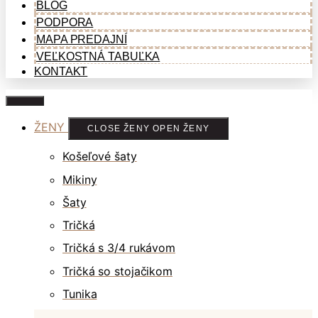
BLOG
PODPORA
MAPA PREDAJNÍ
VEĽKOSTNÁ TABUĽKA
KONTAKT
ŽENY
CLOSE ŽENY
OPEN ŽENY
Košeľové šaty
Mikiny
Šaty
Tričká
Tričká s 3/4 rukávom
Tričká so stojačikom
Tunika