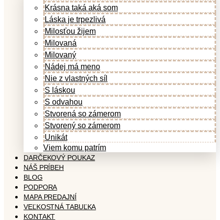
Krásna taká aká som
Láska je trpezlivá
Milosťou žijem
Milovaná
Milovaný
Nádej má meno
Nie z vlastných síl
S láskou
S odvahou
Stvorená so zámerom
Stvorený so zámerom
Unikát
Viem komu patrím
DARČEKOVÝ POUKAZ
NÁŠ PRÍBEH
BLOG
PODPORA
MAPA PREDAJNÍ
VEĽKOSTNÁ TABUĽKA
KONTAKT