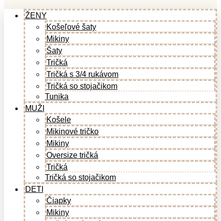
ŽENY
Košeľové šaty
Mikiny
Šaty
Tričká
Tričká s 3/4 rukávom
Tričká so stojačikom
Tunika
MUŽI
Košele
Mikinové tričko
Mikiny
Oversize tričká
Tričká
Tričká so stojačikom
DETI
Čiapky
Mikiny