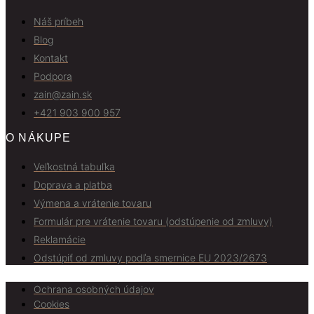
Náš príbeh
Blog
Kontakt
Podpora
zain@zain.sk
+421 903 900 957
O NÁKUPE
Veľkostná tabuľka
Doprava a platba
Výmena a vrátenie tovaru
Formulár pre vrátenie tovaru (odstúpenie od zmluvy)
Reklamácie
Odstúpiť od zmluvy podľa smernice EU 2023/2673
Ochrana osobných údajov
Cookies