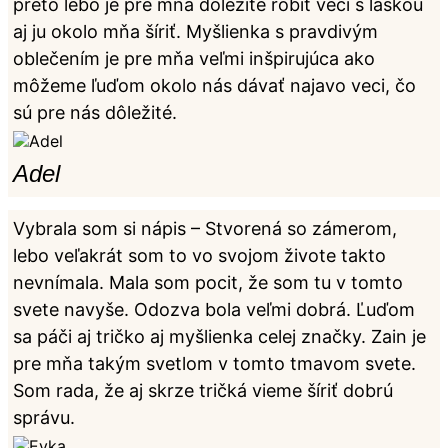
preto lebo je pre mňa dôležíté robiť veci s láskou
aj ju okolo mňa šíriť. Myšlienka s pravdivým
oblečením je pre mňa veľmi inšpirujúca ako
môžeme ľuďom okolo nás dávať najavo veci, čo
sú pre nás dôležité.
Adel
Vybrala som si nápis – Stvorená so zámerom,
lebo veľakrát som to vo svojom živote takto
nevnímala. Mala som pocit, že som tu v tomto
svete navyše. Odozva bola veľmi dobrá. Ľuďom
sa páči aj tričko aj myšlienka celej značky. Zain je
pre mňa takým svetlom v tomto tmavom svete.
Som rada, že aj skrze tričká vieme šíriť dobrú
správu.