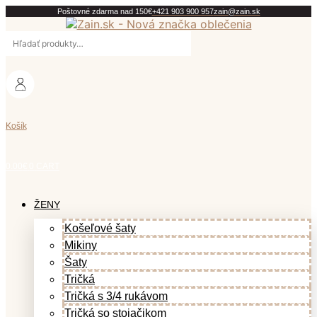
Preskočiť
Poštovné zdarma nad 150€
+421 903 900 957
zain@zain.sk
na
Hľadať:
obsah
Košík
0.00
€
0
CART
ŽENY
Košeľové šaty
Mikiny
Šaty
Tričká
Tričká s 3/4 rukávom
Tričká so stojačikom