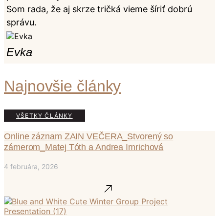
Som rada, že aj skrze tričká vieme šíriť dobrú
správu.
Evka
Najnovšie články
VŠETKY ČLÁNKY
Online záznam ZAIN VEČERA_Stvorený so
zámerom_Matej Tóth a Andrea Imrichová
4 februára, 2026