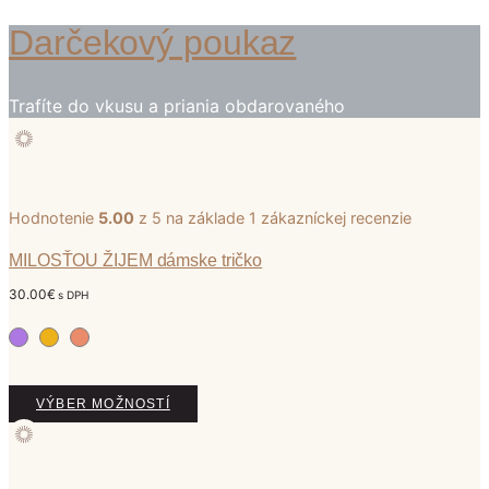
n
Darčekový poukaz
t
o
p
Trafíte do vkusu a priania obdarovaného
r
o
d
u
k
t
Hodnotenie
5.00
z 5 na základe
1
zákazníckej recenzie
m
á
MILOSŤOU ŽIJEM dámske tričko
v
30.00
€
s DPH
i
a
c
e
r
T
VÝBER MOŽNOSTÍ
o
e
v
n
a
t
r
o