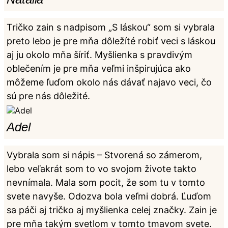
Tričko zain s nadpisom „S láskou“ som si vybrala
preto lebo je pre mňa dôležíté robiť veci s láskou
aj ju okolo mňa šíriť. Myšlienka s pravdivým
oblečením je pre mňa veľmi inšpirujúca ako
môžeme ľuďom okolo nás dávať najavo veci, čo
sú pre nás dôležité.
Adel
Vybrala som si nápis – Stvorená so zámerom,
lebo veľakrát som to vo svojom živote takto
nevnímala. Mala som pocit, že som tu v tomto
svete navyše. Odozva bola veľmi dobrá. Ľuďom
sa páči aj tričko aj myšlienka celej značky. Zain je
pre mňa takým svetlom v tomto tmavom svete.