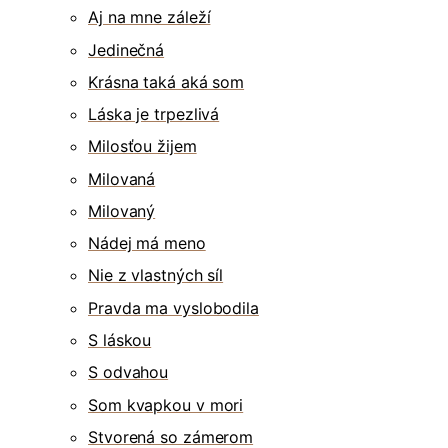
Aj na mne záleží
Jedinečná
Krásna taká aká som
Láska je trpezlivá
Milosťou žijem
Milovaná
Milovaný
Nádej má meno
Nie z vlastných síl
Pravda ma vyslobodila
S láskou
S odvahou
Som kvapkou v mori
Stvorená so zámerom