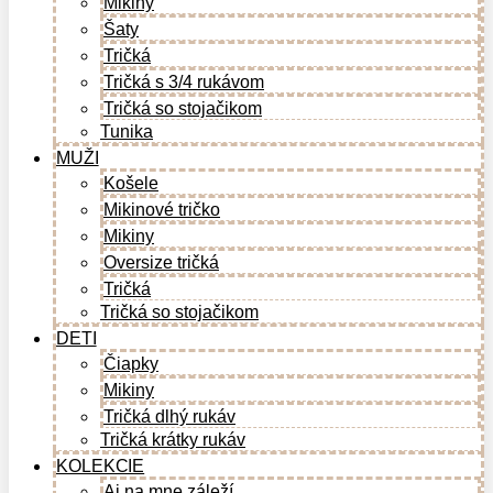
Mikiny
Šaty
Tričká
Tričká s 3/4 rukávom
Tričká so stojačikom
Tunika
MUŽI
Košele
Mikinové tričko
Mikiny
Oversize tričká
Tričká
Tričká so stojačikom
DETI
Čiapky
Mikiny
Tričká dlhý rukáv
Tričká krátky rukáv
KOLEKCIE
Aj na mne záleží