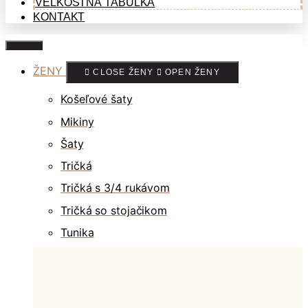
VEĽKOSTNÁ TABUĽKA
KONTAKT
ŽENY
CLOSE ŽENY
OPEN ŽENY
Košeľové šaty
Mikiny
Šaty
Tričká
Tričká s 3/4 rukávom
Tričká so stojačikom
Tunika