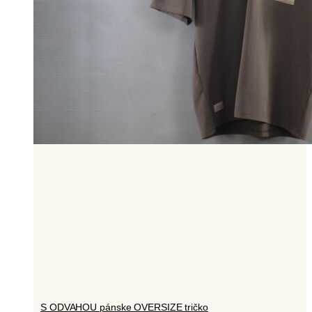
S ODVAHOU pánske OVERSIZE tričko