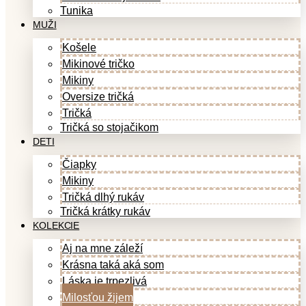
Tunika
MUŽI
Košele
Mikinové tričko
Mikiny
Oversize tričká
Tričká
Tričká so stojačikom
DETI
Čiapky
Mikiny
Tričká dlhý rukáv
Tričká krátky rukáv
KOLEKCIE
Aj na mne záleží
Krásna taká aká som
Láska je trpezlivá
Milosťou žijem