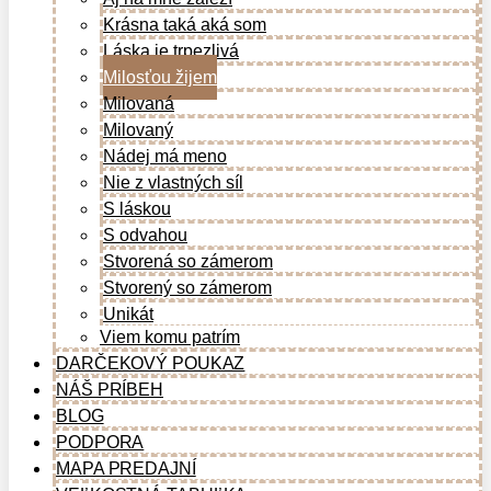
Krásna taká aká som
Láska je trpezlivá
Milosťou žijem
Milovaná
Milovaný
Nádej má meno
Nie z vlastných síl
S láskou
S odvahou
Stvorená so zámerom
Stvorený so zámerom
Unikát
Viem komu patrím
DARČEKOVÝ POUKAZ
NÁŠ PRÍBEH
BLOG
PODPORA
MAPA PREDAJNÍ