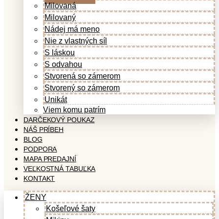
Milovaná
Milovaný
Nádej má meno
Nie z vlastných síl
S láskou
S odvahou
Stvorená so zámerom
Stvorený so zámerom
Unikát
Viem komu patrím
DARČEKOVÝ POUKAZ
NÁŠ PRÍBEH
BLOG
PODPORA
MAPA PREDAJNÍ
VEĽKOSTNÁ TABUĽKA
KONTAKT
ŽENY
Košeľové šaty