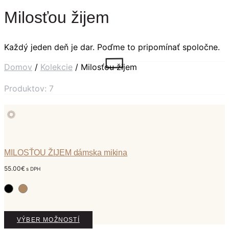
Milosťou žijem
Každý jeden deň je dar. Poďme to pripomínať spoločne.
Domov
/
Kolekcie
/ Milosťou žijem
Produktov: 7
MILOSŤOU ŽIJEM dámska mikina
55.00
€
s DPH
T
VÝBER MOŽNOSTÍ
e