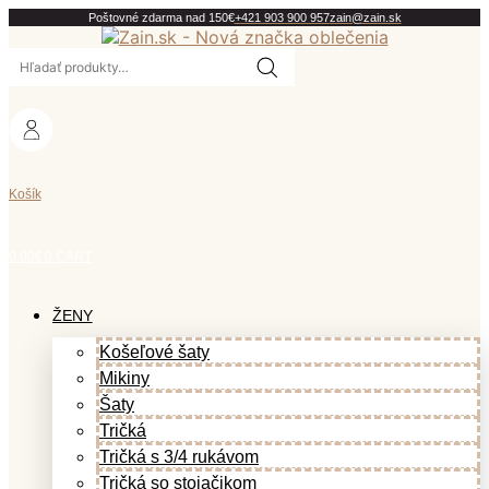
Preskočiť
Poštovné zdarma nad 150€
+421 903 900 957
zain@zain.sk
na
Hľadať:
obsah
Košík
0.00
€
0
CART
ŽENY
Košeľové šaty
Mikiny
Šaty
Tričká
Tričká s 3/4 rukávom
Tričká so stojačikom