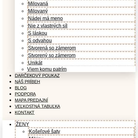
Milovaná
Milovaný
Nádej má meno
Nie z vlastných síl
S láskou
S odvahou
Stvorená so zámerom
Stvorený so zámerom
Unikát
Viem komu patrím
DARČEKOVÝ POUKAZ
NÁŠ PRÍBEH
BLOG
PODPORA
MAPA PREDAJNÍ
VEĽKOSTNÁ TABUĽKA
KONTAKT
ŽENY
Košeľové šaty