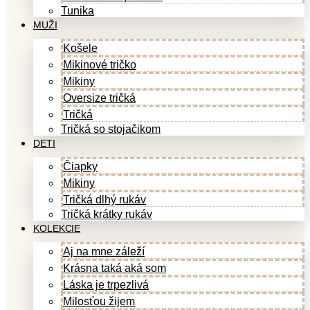
Tunika
MUŽI
Košele
Mikinové tričko
Mikiny
Oversize tričká
Tričká
Tričká so stojačikom
DETI
Čiapky
Mikiny
Tričká dlhý rukáv
Tričká krátky rukáv
KOLEKCIE
Aj na mne záleží
Krásna taká aká som
Láska je trpezlivá
Milosťou žijem