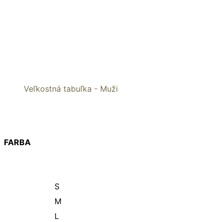
Veľkostná tabuľka - Muži
FARBA
S
M
L