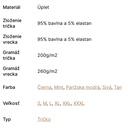
Materiál
Úplet
Zloženie
95% bavlna a 5% elastan
trička
Zloženie
95% bavlna a 5% elastan
vrecka
Gramáž
200g/m2
trička
Gramáž
260g/m2
vrecka
Farba
Čierna
,
Mint
,
Parížska modrá
,
Sivá
,
Tan
Veľkosť
S
,
M
,
L
,
XL
,
XXL
,
XXXL
Typ
Tričko