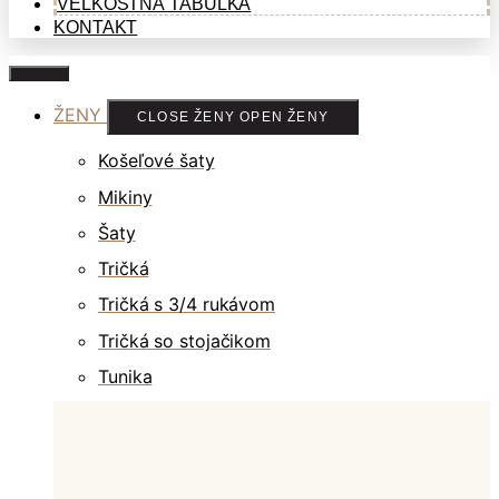
VEĽKOSTNÁ TABUĽKA
KONTAKT
ŽENY
CLOSE ŽENY
OPEN ŽENY
Košeľové šaty
Mikiny
Šaty
Tričká
Tričká s 3/4 rukávom
Tričká so stojačikom
Tunika