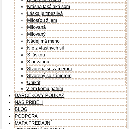
Krásna taká aká som
Láska je trpezlivá
Milosťou žijem
Milovaná
Milovaný
Nádej má meno
Nie z vlastných síl
S láskou
S odvahou
Stvorená so zámerom
Stvorený so zámerom
Unikát
Viem komu patrím
DARČEKOVÝ POUKAZ
NÁŠ PRÍBEH
BLOG
PODPORA
MAPA PREDAJNÍ