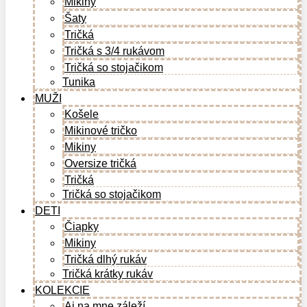
Mikiny
Šaty
Tričká
Tričká s 3/4 rukávom
Tričká so stojačikom
Tunika
MUŽI
Košele
Mikinové tričko
Mikiny
Oversize tričká
Tričká
Tričká so stojačikom
DETI
Čiapky
Mikiny
Tričká dlhý rukáv
Tričká krátky rukáv
KOLEKCIE
Aj na mne záleží