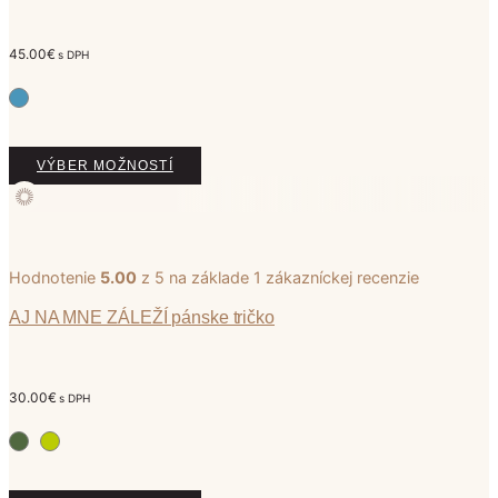
45.00
€
s DPH
Tento
VÝBER MOŽNOSTÍ
produkt
má
viacero
variantov.
Možnosti
Hodnotenie
5.00
z 5 na základe
1
zákazníckej recenzie
si
môžete
AJ NA MNE ZÁLEŽÍ pánske tričko
vybrať
na
stránke
30.00
€
s DPH
produktu.