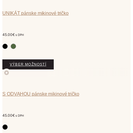
UNIKÁT pánske mikinové tričko
45.00
€
s DPH
Tento
VÝBER MOŽNOSTÍ
produkt
má
viacero
variantov.
Možnosti
S ODVAHOU pánske mikinové tričko
si
môžete
vybrať
45.00
€
s DPH
na
stránke
produktu.