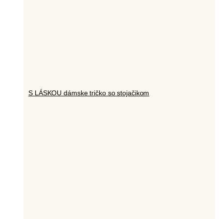
S LÁSKOU dámske tričko so stojačikom