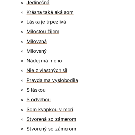
Jedinečná
Krásna taká aká som
Láska je trpezlivá
Milosťou žijem
Milovaná
Milovaný
Nádej má meno
Nie z vlastných síl
Pravda ma vyslobodila
S láskou
S odvahou
Som kvapkou v mori
Stvorená so zámerom
Stvorený so zámerom