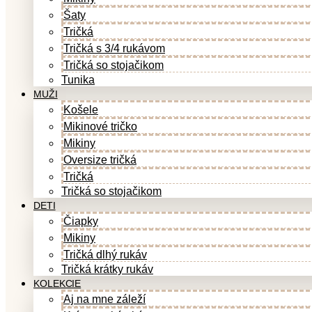
Šaty
Tričká
Tričká s 3/4 rukávom
Tričká so stojačikom
Tunika
MUŽI
Košele
Mikinové tričko
Mikiny
Oversize tričká
Tričká
Tričká so stojačikom
DETI
Čiapky
Mikiny
Tričká dlhý rukáv
Tričká krátky rukáv
KOLEKCIE
Aj na mne záleží