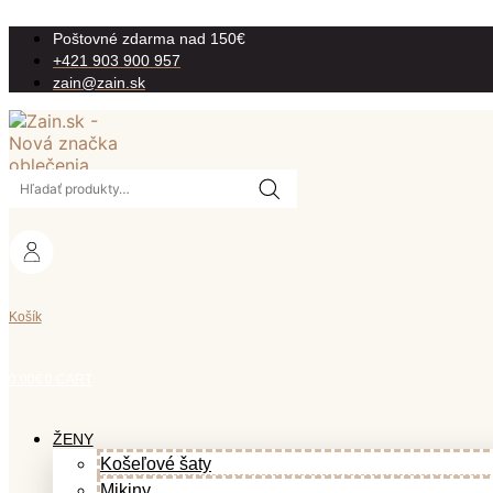
Preskočiť
Poštovné zdarma nad 150€
na
+421 903 900 957
obsah
zain@zain.sk
Hľadať:
Košík
0.00
€
0
CART
ŽENY
Košeľové šaty
Mikiny