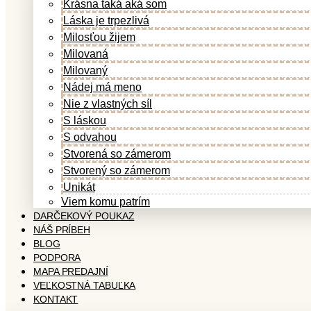
Krásna taká aká som
Láska je trpezlivá
Milosťou žijem
Milovaná
Milovaný
Nádej má meno
Nie z vlastných síl
S láskou
S odvahou
Stvorená so zámerom
Stvorený so zámerom
Unikát
Viem komu patrím
DARČEKOVÝ POUKAZ
NÁŠ PRÍBEH
BLOG
PODPORA
MAPA PREDAJNÍ
VEĽKOSTNÁ TABUĽKA
KONTAKT