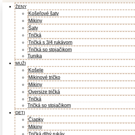
ŽENY
Košeľové šaty
Mikiny
Šaty
Tričká
Tričká s 3/4 rukávom
Tričká so stojačikom
Tunika
MUŽI
Košele
Mikinové tričko
Mikiny
Oversize tričká
Tričká
Tričká so stojačikom
DETI
Čiapky
Mikiny
Tričká dlhý rukáv