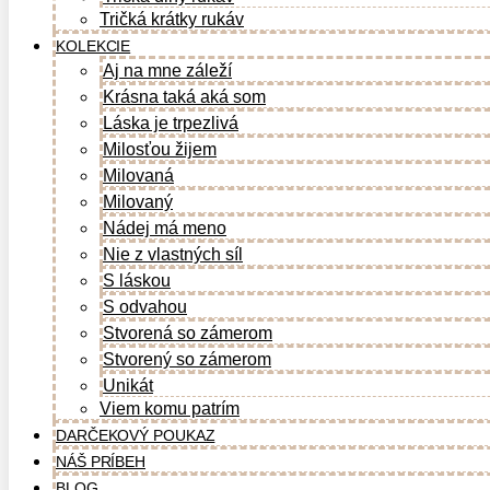
Tričká krátky rukáv
KOLEKCIE
Aj na mne záleží
Krásna taká aká som
Láska je trpezlivá
Milosťou žijem
Milovaná
Milovaný
Nádej má meno
Nie z vlastných síl
S láskou
S odvahou
Stvorená so zámerom
Stvorený so zámerom
Unikát
Viem komu patrím
DARČEKOVÝ POUKAZ
NÁŠ PRÍBEH
BLOG