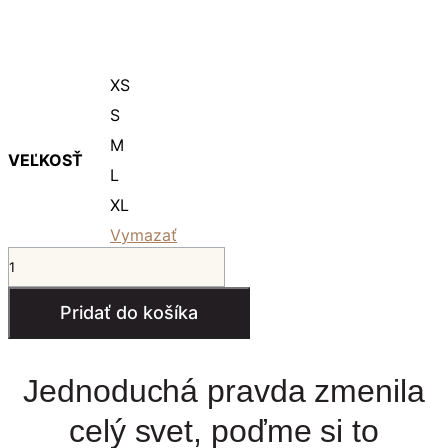
XS
S
M
VEĽKOSŤ
L
XL
Vymazať
množstvo
MILOVANÁ
dámske
Pridať do košíka
tričko
s
3/4
rukávom
Jednoduchá pravda zmenila
celý svet, poďme si to