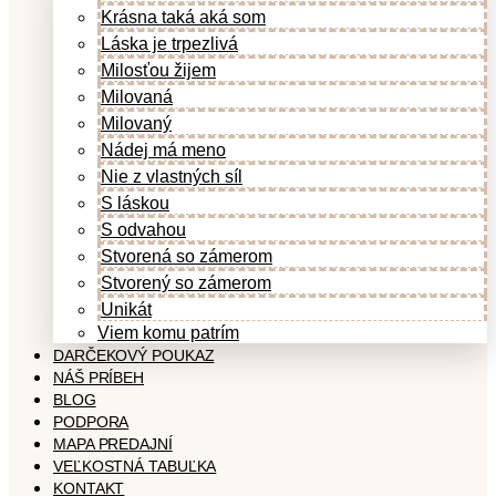
Krásna taká aká som
Láska je trpezlivá
Milosťou žijem
Milovaná
Milovaný
Nádej má meno
Nie z vlastných síl
S láskou
S odvahou
Stvorená so zámerom
Stvorený so zámerom
Unikát
Viem komu patrím
DARČEKOVÝ POUKAZ
NÁŠ PRÍBEH
BLOG
PODPORA
MAPA PREDAJNÍ
VEĽKOSTNÁ TABUĽKA
KONTAKT