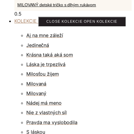
MILOVANÝ detské tričko s dlhým rukávom
KOLEKCIE
CLOSE KOLEKCIE
OPEN KOLEKCIE
Aj na mne záleží
Jedinečná
Krásna taká aká som
Láska je trpezlivá
Milosťou žijem
Milovaná
Milovaný
Nádej má meno
Nie z vlastných síl
Pravda ma vyslobodila
S láskou