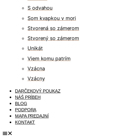
S odvahou
Som kvapkou v mori
Stvorená so zámerom
Stvorený so zámerom
Unikát
Viem komu patrím
Vzácna
Vzácny
DARČEKOVÝ POUKAZ
NÁŠ PRÍBEH
BLOG
PODPORA
MAPA PREDAJNÍ
KONTAKT