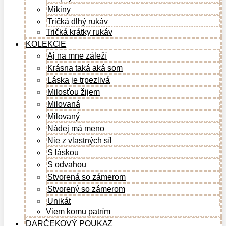
Mikiny
Tričká dlhý rukáv
Tričká krátky rukáv
KOLEKCIE
Aj na mne záleží
Krásna taká aká som
Láska je trpezlivá
Milosťou žijem
Milovaná
Milovaný
Nádej má meno
Nie z vlastných síl
S láskou
S odvahou
Stvorená so zámerom
Stvorený so zámerom
Unikát
Viem komu patrím
DARČEKOVÝ POUKAZ