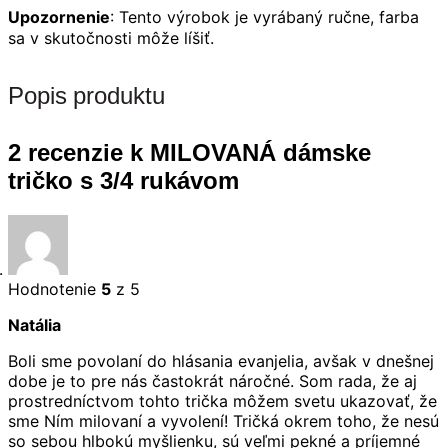
Upozornenie
: Tento výrobok je vyrábaný ručne, farba
sa v skutočnosti môže líšiť.
Popis produktu
2 recenzie k
MILOVANÁ dámske
tričko s 3/4 rukávom
Hodnotenie
5
z 5
Natália
Boli sme povolaní do hlásania evanjelia, avšak v dnešnej
dobe je to pre nás častokrát náročné. Som rada, že aj
prostredníctvom tohto trička môžem svetu ukazovať, že
sme Ním milovaní a vyvolení! Tričká okrem toho, že nesú
so sebou hlbokú myšlienku, sú veľmi pekné a príjemné