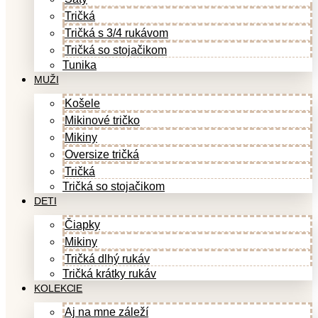
Tričká
Tričká s 3/4 rukávom
Tričká so stojačikom
Tunika
MUŽI
Košele
Mikinové tričko
Mikiny
Oversize tričká
Tričká
Tričká so stojačikom
DETI
Čiapky
Mikiny
Tričká dlhý rukáv
Tričká krátky rukáv
KOLEKCIE
Aj na mne záleží