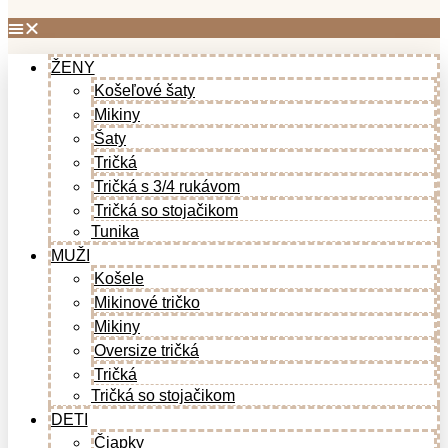
ŽENY
Košeľové šaty
Mikiny
Šaty
Tričká
Tričká s 3/4 rukávom
Tričká so stojačikom
Tunika
MUŽI
Košele
Mikinové tričko
Mikiny
Oversize tričká
Tričká
Tričká so stojačikom
DETI
Čiapky