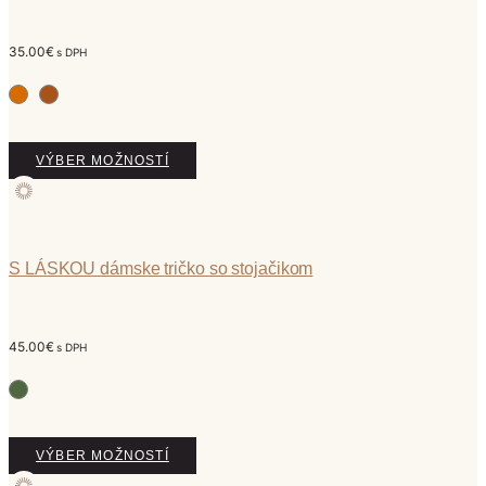
35.00
€
s DPH
Tento
VÝBER MOŽNOSTÍ
produkt
má
viacero
variantov.
Možnosti
S LÁSKOU dámske tričko so stojačikom
si
môžete
vybrať
45.00
€
s DPH
na
stránke
produktu.
Tento
VÝBER MOŽNOSTÍ
produkt