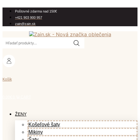
Preskočiť
na
Poštovné zdarma nad 150€
obsah
+421 903 900 957
zain@zain.sk
Hľadať:
Košík
0.00
€
0
CART
ŽENY
Košeľové šaty
Mikiny
Šaty