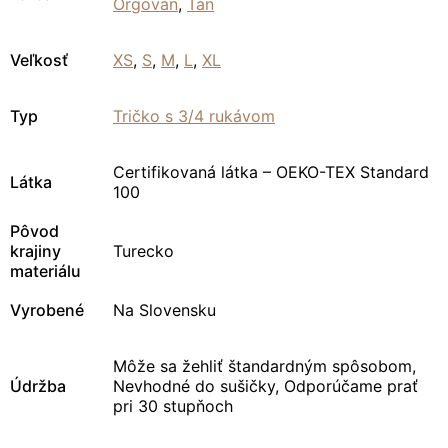
Orgován
,
Tan
Veľkosť
XS
,
S
,
M
,
L
,
XL
Typ
Tričko s 3/4 rukávom
Certifikovaná látka – OEKO-TEX Standard
Látka
100
Pôvod
krajiny
Turecko
materiálu
Vyrobené
Na Slovensku
Môže sa žehliť štandardným spôsobom,
Údržba
Nevhodné do sušičky, Odporúčame prať
pri 30 stupňoch