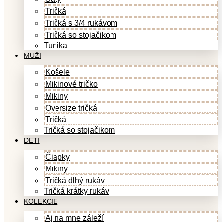
Tričká
Tričká s 3/4 rukávom
Tričká so stojačikom
Tunika
MUŽI
Košele
Mikinové tričko
Mikiny
Oversize tričká
Tričká
Tričká so stojačikom
DETI
Čiapky
Mikiny
Tričká dlhý rukáv
Tričká krátky rukáv
KOLEKCIE
Aj na mne záleží