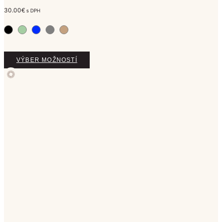
Príbeh značky ZAIN
20 októbra, 2023
Mohlo by sa vám páčiť
UNIKÁT pánske tričko
30.00
€
s DPH