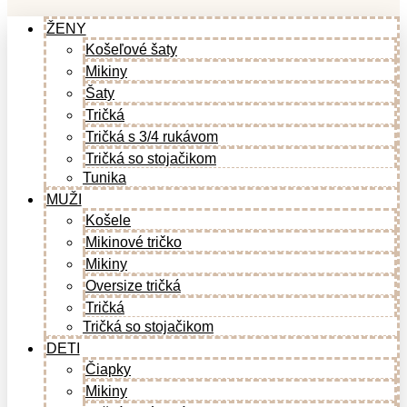
ŽENY
Košeľové šaty
Mikiny
Šaty
Tričká
Tričká s 3/4 rukávom
Tričká so stojačikom
Tunika
MUŽI
Košele
Mikinové tričko
Mikiny
Oversize tričká
Tričká
Tričká so stojačikom
DETI
Čiapky
Mikiny