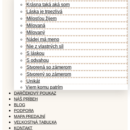
Krásna taká aká som
Láska je trpezlivá
Milosťou žijem
Milovaná
Milovaný
Nádej má meno
Nie z vlastných síl
S láskou
S odvahou
Stvorená so zámerom
Stvorený so zámerom
Unikát
Viem komu patrím
DARČEKOVÝ POUKAZ
NÁŠ PRÍBEH
BLOG
PODPORA
MAPA PREDAJNÍ
VEĽKOSTNÁ TABUĽKA
KONTAKT