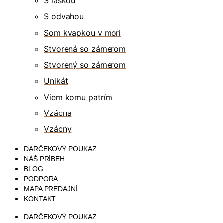
S láskou
S odvahou
Som kvapkou v mori
Stvorená so zámerom
Stvorený so zámerom
Unikát
Viem komu patrím
Vzácna
Vzácny
DARČEKOVÝ POUKAZ
NÁŠ PRÍBEH
BLOG
PODPORA
MAPA PREDAJNÍ
KONTAKT
DARČEKOVÝ POUKAZ