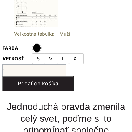
Veľkostná tabuľka - Muži
FARBA
VEĽKOSŤ
S
M
L
XL
množstvo
S
ODVAHOU
Pridať do košíka
pánske
mikinové
tričko
Jednoduchá pravda zmenila
celý svet, poďme si to
pripomínať spoločne