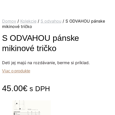
Domov
/
Kolekcie
/
S odvahou
/ S ODVAHOU pánske
mikinové tričko
S ODVAHOU pánske
mikinové tričko
Deti jej majú na rozdávanie, berme si príklad.
Viac o produkte
45.00
€
s DPH