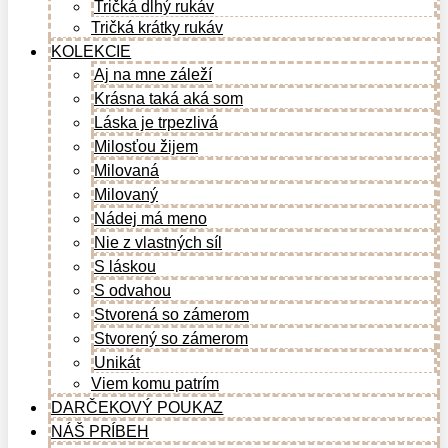
Tričká dlhý rukáv
Tričká krátky rukáv
KOLEKCIE
Aj na mne záleží
Krásna taká aká som
Láska je trpezlivá
Milosťou žijem
Milovaná
Milovaný
Nádej má meno
Nie z vlastných síl
S láskou
S odvahou
Stvorená so zámerom
Stvorený so zámerom
Unikát
Viem komu patrím
DARČEKOVÝ POUKAZ
NÁŠ PRÍBEH