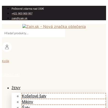
Preskočiť
na
Poštovné zdarma nad 150€
obsah
+421 903 900 957
zain@zain.sk
Hľadať:
Košík
0.00
€
0
CART
ŽENY
Košeľové šaty
Mikiny
Šaty