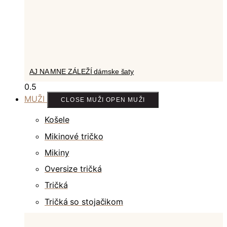
AJ NA MNE ZÁLEŽÍ dámske šaty
MUŽI
CLOSE MUŽI
OPEN MUŽI
Košele
Mikinové tričko
Mikiny
Oversize tričká
Tričká
Tričká so stojačikom