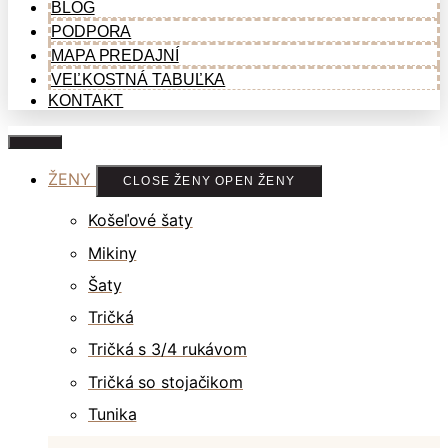
BLOG
PODPORA
MAPA PREDAJNÍ
VEĽKOSTNÁ TABUĽKA
KONTAKT
ŽENY
CLOSE ŽENY
OPEN ŽENY
Košeľové šaty
Mikiny
Šaty
Tričká
Tričká s 3/4 rukávom
Tričká so stojačikom
Tunika