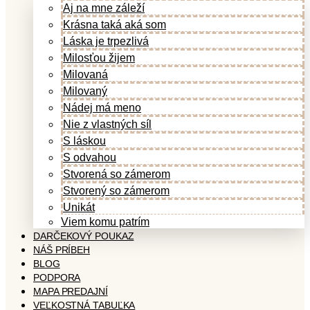
Aj na mne záleží
Krásna taká aká som
Láska je trpezlivá
Milosťou žijem
Milovaná
Milovaný
Nádej má meno
Nie z vlastných síl
S láskou
S odvahou
Stvorená so zámerom
Stvorený so zámerom
Unikát
Viem komu patrím
DARČEKOVÝ POUKAZ
NÁŠ PRÍBEH
BLOG
PODPORA
MAPA PREDAJNÍ
VEĽKOSTNÁ TABUĽKA