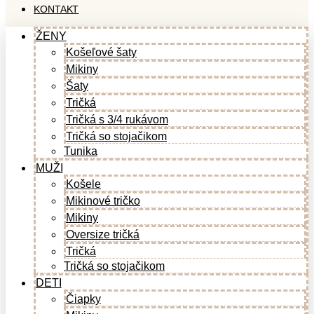
KONTAKT
ŽENY
Košeľové šaty
Mikiny
Šaty
Tričká
Tričká s 3/4 rukávom
Tričká so stojačikom
Tunika
MUŽI
Košele
Mikinové tričko
Mikiny
Oversize tričká
Tričká
Tričká so stojačikom
DETI
Čiapky