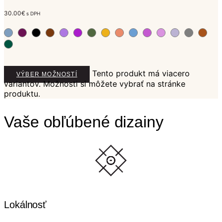
30.00
€
s DPH
Tento produkt má viacero
VÝBER MOŽNOSTÍ
variantov. Možnosti si môžete vybrať na stránke
produktu.
Vaše obľúbené dizainy
Lokálnosť