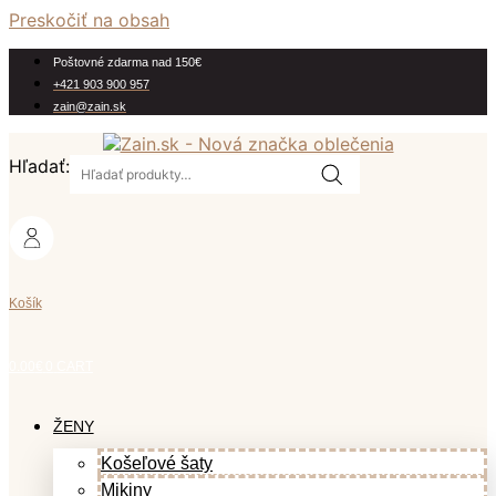
Preskočiť na obsah
Poštovné zdarma nad 150€
+421 903 900 957
zain@zain.sk
Hľadať:
Košík
0.00
€
0
CART
ŽENY
Košeľové šaty
Mikiny