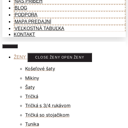
NÁŠ PRÍBEH
BLOG
PODPORA
MAPA PREDAJNÍ
VEĽKOSTNÁ TABUĽKA
KONTAKT
ŽENY
CLOSE ŽENY
OPEN ŽENY
Košeľové šaty
Mikiny
Šaty
Tričká
Tričká s 3/4 rukávom
Tričká so stojačikom
Tunika