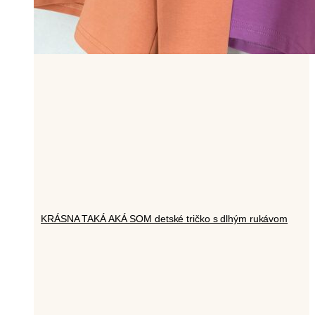
KRÁSNA TAKÁ AKÁ SOM detské tričko s dlhým rukávom