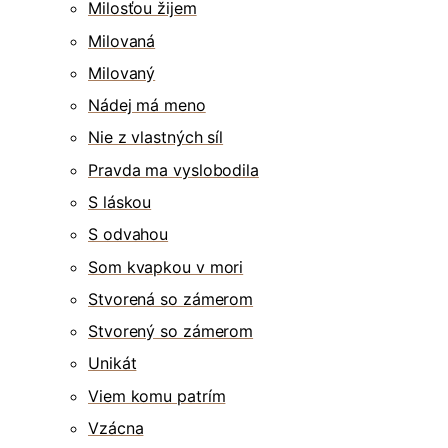
Milosťou žijem
Milovaná
Milovaný
Nádej má meno
Nie z vlastných síl
Pravda ma vyslobodila
S láskou
S odvahou
Som kvapkou v mori
Stvorená so zámerom
Stvorený so zámerom
Unikát
Viem komu patrím
Vzácna