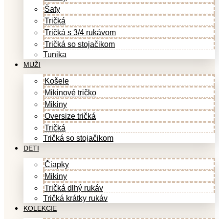
Šaty
Tričká
Tričká s 3/4 rukávom
Tričká so stojačikom
Tunika
MUŽI
Košele
Mikinové tričko
Mikiny
Oversize tričká
Tričká
Tričká so stojačikom
DETI
Čiapky
Mikiny
Tričká dlhý rukáv
Tričká krátky rukáv
KOLEKCIE