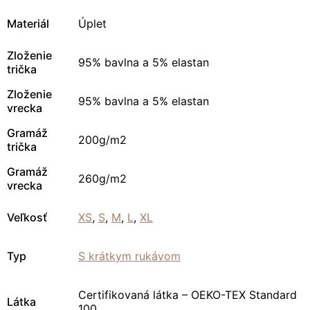
Materiál
Úplet
Zloženie
95% bavlna a 5% elastan
trička
Zloženie
95% bavlna a 5% elastan
vrecka
Gramáž
200g/m2
trička
Gramáž
260g/m2
vrecka
Veľkosť
XS
,
S
,
M
,
L
,
XL
Typ
S krátkym rukávom
Certifikovaná látka – OEKO-TEX Standard
Látka
100