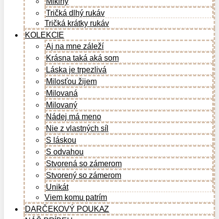
Mikiny
Tričká dlhý rukáv
Tričká krátky rukáv
KOLEKCIE
Aj na mne záleží
Krásna taká aká som
Láska je trpezlivá
Milosťou žijem
Milovaná
Milovaný
Nádej má meno
Nie z vlastných síl
S láskou
S odvahou
Stvorená so zámerom
Stvorený so zámerom
Unikát
Viem komu patrím
DARČEKOVÝ POUKAZ