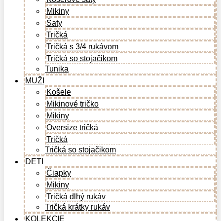
Mikiny
Šaty
Tričká
Tričká s 3/4 rukávom
Tričká so stojačikom
Tunika
MUŽI
Košele
Mikinové tričko
Mikiny
Oversize tričká
Tričká
Tričká so stojačikom
DETI
Čiapky
Mikiny
Tričká dlhý rukáv
Tričká krátky rukáv
KOLEKCIE