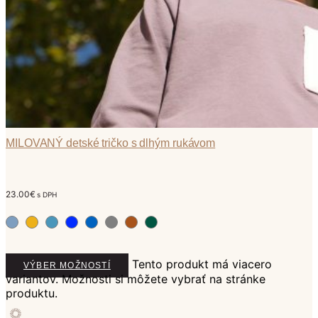
MILOVANÝ detské tričko s dlhým rukávom
23.00
€
s DPH
Tento produkt má viacero
VÝBER MOŽNOSTÍ
variantov. Možnosti si môžete vybrať na stránke
produktu.