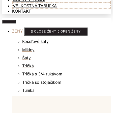
VEĽKOSTNÁ TABUĽKA
KONTAKT
ŽENY
CLOSE ŽENY
OPEN ŽENY
Košeľové šaty
Mikiny
Šaty
Tričká
Tričká s 3/4 rukávom
Tričká so stojačikom
Tunika