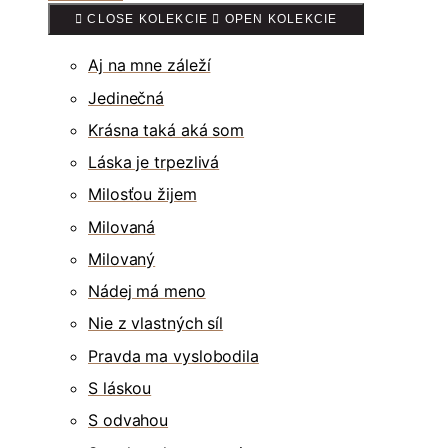
CLOSE KOLEKCIE
OPEN KOLEKCIE
Aj na mne záleží
Jedinečná
Krásna taká aká som
Láska je trpezlivá
Milosťou žijem
Milovaná
Milovaný
Nádej má meno
Nie z vlastných síl
Pravda ma vyslobodila
S láskou
S odvahou