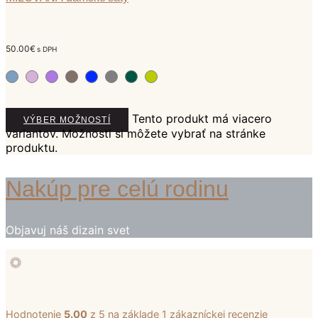
50.00
€
s DPH
Tento produkt má viacero
VÝBER MOŽNOSTÍ
variantov. Možnosti si môžete vybrať na stránke
produktu.
Nakúp pre celú rodinu
Objavuj náš dizain svet
Hodnotenie
5.00
z 5 na základe
1
zákazníckej recenzie