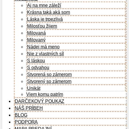
Aj na mne záleží
Krásna taká aká som
Láska je trpezlivá
Milosťou žijem
Milovaná
Milovaný
Nádej má meno
Nie z vlastných síl
S láskou
S odvahou
Stvorená so zámerom
Stvorený so zámerom
Unikát
Viem komu patrím
DARČEKOVÝ POUKAZ
NÁŠ PRÍBEH
BLOG
PODPORA
MAPA PREDAJNÍ