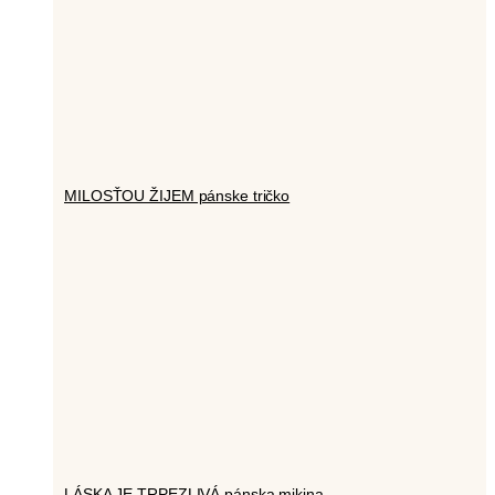
MILOSŤOU ŽIJEM pánske tričko
LÁSKA JE TRPEZLIVÁ pánska mikina