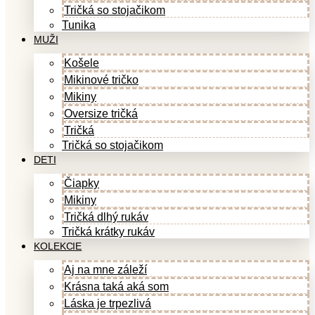
Tričká so stojačikom
Tunika
MUŽI
Košele
Mikinové tričko
Mikiny
Oversize tričká
Tričká
Tričká so stojačikom
DETI
Čiapky
Mikiny
Tričká dlhý rukáv
Tričká krátky rukáv
KOLEKCIE
Aj na mne záleží
Krásna taká aká som
Láska je trpezlivá