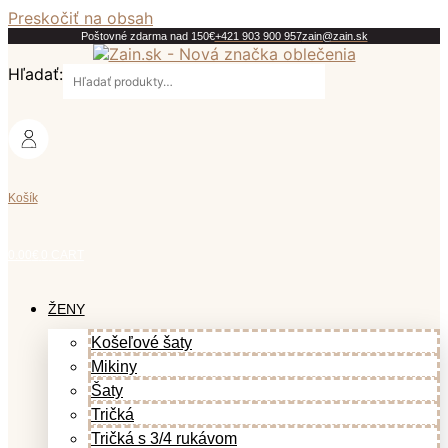
Preskočiť na obsah
Poštovné zdarma nad 150€
+421 903 900 957
zain@zain.sk
Hľadať:
Košík
0.00
€
0
CART
ŽENY
Košeľové šaty
Mikiny
Šaty
Tričká
Tričká s 3/4 rukávom