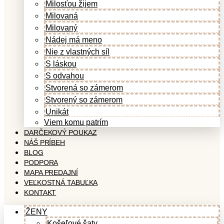
Milosťou žijem
Milovaná
Milovaný
Nádej má meno
Nie z vlastných síl
S láskou
S odvahou
Stvorená so zámerom
Stvorený so zámerom
Unikát
Viem komu patrím
DARČEKOVÝ POUKAZ
NÁŠ PRÍBEH
BLOG
PODPORA
MAPA PREDAJNÍ
VEĽKOSTNÁ TABUĽKA
KONTAKT
ŽENY
Košeľové šaty