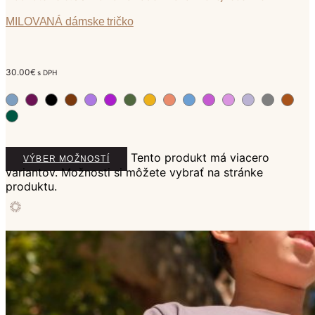
MILOVANÁ dámske tričko
30.00
€
s DPH
Tento produkt má viacero
VÝBER MOŽNOSTÍ
variantov. Možnosti si môžete vybrať na stránke
produktu.