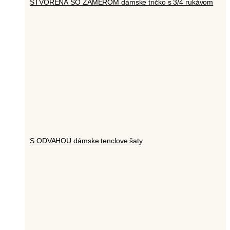
STVORENÁ SO ZÁMEROM dámske tričko s 3/4 rukávom
S ODVAHOU dámske tenclove šaty