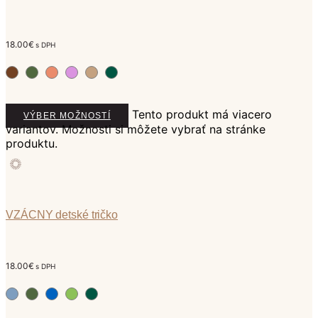
18.00
€
s DPH
Tento produkt má viacero
VÝBER MOŽNOSTÍ
variantov. Možnosti si môžete vybrať na stránke
produktu.
VZÁCNY detské tričko
18.00
€
s DPH