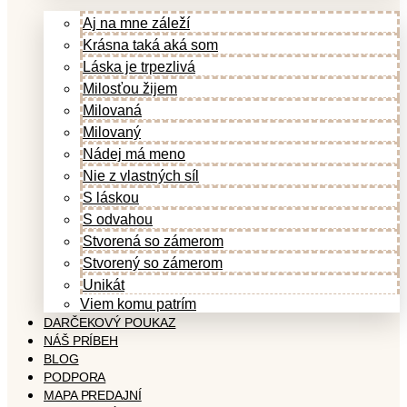
Aj na mne záleží
Krásna taká aká som
Láska je trpezlivá
Milosťou žijem
Milovaná
Milovaný
Nádej má meno
Nie z vlastných síl
S láskou
S odvahou
Stvorená so zámerom
Stvorený so zámerom
Unikát
Viem komu patrím
DARČEKOVÝ POUKAZ
NÁŠ PRÍBEH
BLOG
PODPORA
MAPA PREDAJNÍ