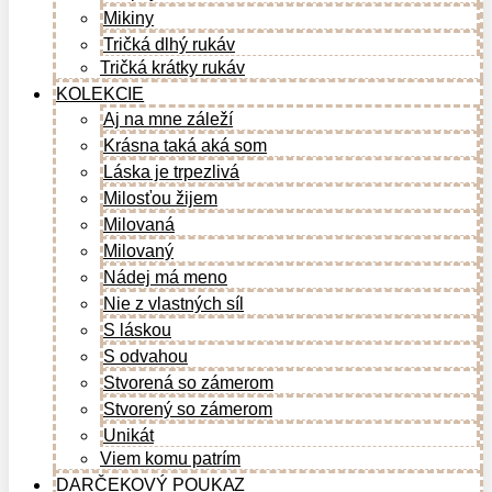
Mikiny
Tričká dlhý rukáv
Tričká krátky rukáv
KOLEKCIE
Aj na mne záleží
Krásna taká aká som
Láska je trpezlivá
Milosťou žijem
Milovaná
Milovaný
Nádej má meno
Nie z vlastných síl
S láskou
S odvahou
Stvorená so zámerom
Stvorený so zámerom
Unikát
Viem komu patrím
DARČEKOVÝ POUKAZ