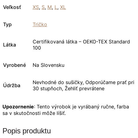
Veľkosť
XS
,
S
,
M
,
L
,
XL
Typ
Tričko
Certifikovaná látka – OEKO-TEX Standard
Látka
100
Vyrobené
Na Slovensku
Nevhodné do sušičky, Odporúčame prať pri
Údržba
30 stupňoch, Žehliť prevrátene
Upozornenie
: Tento výrobok je vyrábaný ručne, farba
sa v skutočnosti môže líšiť.
Popis produktu