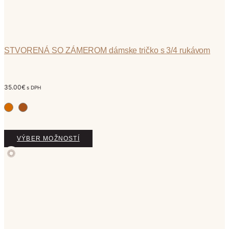
STVORENÁ SO ZÁMEROM dámske tričko s 3/4 rukávom
35.00
€
s DPH
Tento
VÝBER MOŽNOSTÍ
produkt
má
viacero
variantov.
Možnosti
si
môžete
vybrať
na