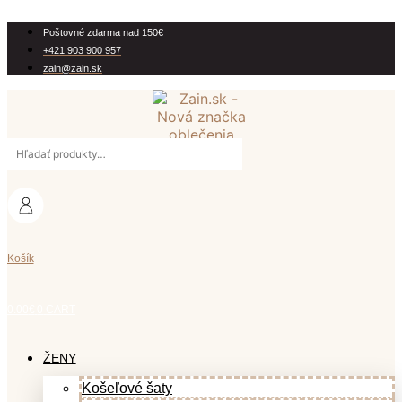
Preskočiť
na
Poštovné zdarma nad 150€
obsah
+421 903 900 957
zain@zain.sk
Hľadať:
Košík
0.00
€
0
CART
ŽENY
Košeľové šaty