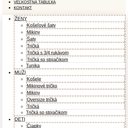
VEĽKOSTNÁ TABUĽKA
KONTAKT
ŽENY
Košeľové šaty
Mikiny
Šaty
Tričká
Tričká s 3/4 rukávom
Tričká so stojačikom
Tunika
MUŽI
Košele
Mikinové tričko
Mikiny
Oversize tričká
Tričká
Tričká so stojačikom
DETI
Čiapky