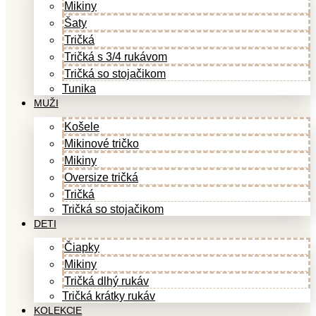
Mikiny
Šaty
Tričká
Tričká s 3/4 rukávom
Tričká so stojačikom
Tunika
MUŽI
Košele
Mikinové tričko
Mikiny
Oversize tričká
Tričká
Tričká so stojačikom
DETI
Čiapky
Mikiny
Tričká dlhý rukáv
Tričká krátky rukáv
KOLEKCIE