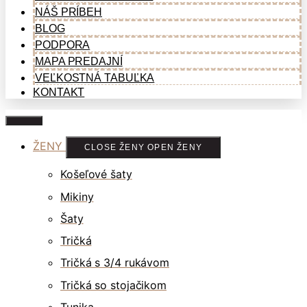
NÁŠ PRÍBEH
BLOG
PODPORA
MAPA PREDAJNÍ
VEĽKOSTNÁ TABUĽKA
KONTAKT
ŽENY
CLOSE ŽENY
OPEN ŽENY
Košeľové šaty
Mikiny
Šaty
Tričká
Tričká s 3/4 rukávom
Tričká so stojačikom
Tunika