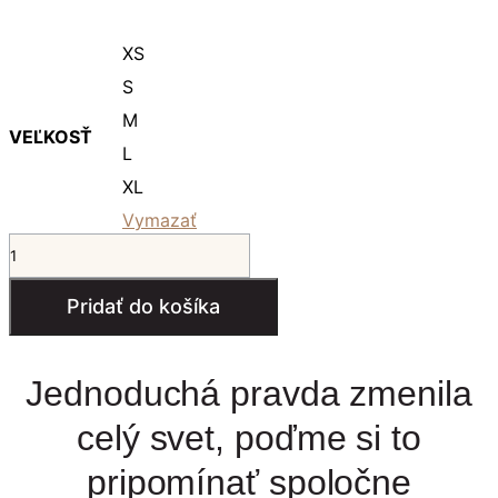
XS
S
M
VEĽKOSŤ
L
XL
Vymazať
množstvo
VZÁCNA
dámske
Pridať do košíka
tričko
Jednoduchá pravda zmenila
celý svet, poďme si to
pripomínať spoločne