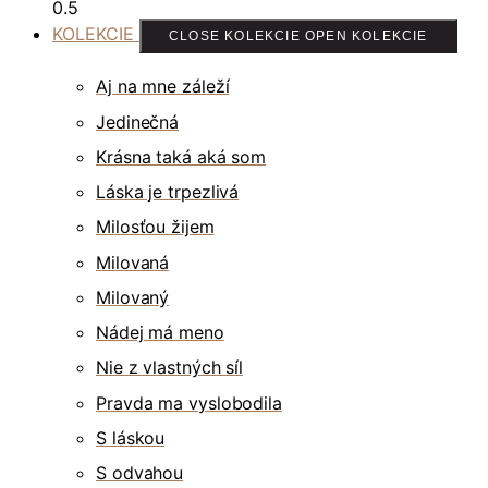
KOLEKCIE
CLOSE KOLEKCIE
OPEN KOLEKCIE
Aj na mne záleží
Jedinečná
Krásna taká aká som
Láska je trpezlivá
Milosťou žijem
Milovaná
Milovaný
Nádej má meno
Nie z vlastných síl
Pravda ma vyslobodila
S láskou
S odvahou