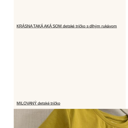
KRÁSNA TAKÁ AKÁ SOM detské tričko s dlhým rukávom
MILOVANÝ detské tričko